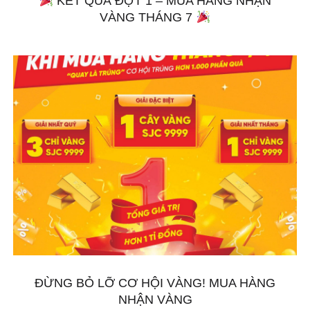
KẾT QUẢ ĐỢT 1 – MUA HÀNG NHẬN
VÀNG THÁNG 7
ĐỪNG BỎ LỠ CƠ HỘI VÀNG! MUA HÀNG
NHẬN VÀNG