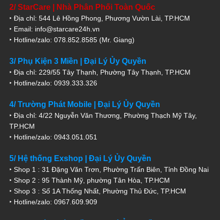
2/ StarCare | Nhà Phân Phối Toàn Quốc
‣ Địa chỉ: 544 Lê Hồng Phong, Phương Vườn Lài, TP.HCM
‣ Email: info@starcare24h.vn
‣ Hotline/zalo: 078.852.8585 (Mr. Giang)
3/ Phụ Kiện 3 Miền | Đại Lý Ủy Quyền
‣ Địa chỉ: 229/55 Tây Thạnh, Phường Tây Thạnh, TP.HCM
‣ Hotline/zalo: 0939.333.326
4/ Trường Phát Mobile | Đại Lý Ủy Quyền
‣ Địa chỉ: 4/22 Nguyễn Văn Thương, Phường Thạch Mỹ Tây,
TP.HCM
‣ Hotline/zalo: 0943.051.051
5/ Hệ thống Exshop | Đại Lý Ủy Quyền
‣ Shop 1 : 31 Đặng Văn Trơn, Phường Trấn Biên, Tỉnh Đồng Nai
‣ Shop 2 : 95 Thành Mỹ, phường Tân Hòa, TP.HCM
‣ Shop 3 : Số 1A Thống Nhất, Phường Thủ Đức, TP.HCM
‣ Hotline/zalo: 0967.609.909