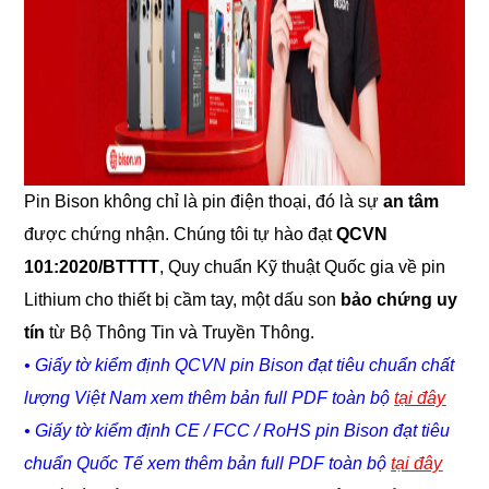
Pin Bison không chỉ là pin điện thoại, đó là sự
an tâm
được chứng nhận. Chúng tôi tự hào đạt
QCVN
101:2020/BTTTT
, Quy chuẩn Kỹ thuật Quốc gia về pin
Lithium cho thiết bị cầm tay, một dấu son
bảo chứng uy
tín
từ Bộ Thông Tin và Truyền Thông.
• Giấy tờ kiểm định QCVN pin Bison đạt tiêu chuẩn chất
lượng Việt Nam xem thêm bản full PDF toàn bộ
tại đây
• Giấy tờ kiểm định CE / FCC / RoHS pin Bison đạt tiêu
chuẩn Quốc Tế xem thêm bản full PDF toàn bộ
tại đây