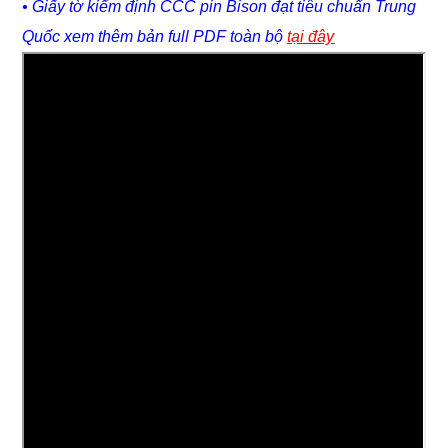
• Giấy tờ kiểm định CCC pin Bison đạt tiêu chuẩn Trung
Quốc xem thêm bản full PDF toàn bộ
tại đây