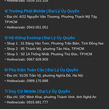
‣ Hotline/zalo: 0939.333.326
4/ Trường Phát Mobile | Đại Lý Ủy Quyền
‣ Địa chỉ: 4/22 Nguyễn Văn Thương, Phường Thạch Mỹ Tây,
TP.HCM
‣ Hotline/zalo: 0943.051.051
5/ Hệ thống Exshop | Đại Lý Ủy Quyền
‣ Shop 1 : 31 Đặng Văn Trơn, Phường Trấn Biên, Tỉnh Đồng Nai
‣ Shop 2 : 95 Thành Mỹ, phường Tân Hòa, TP.HCM
‣ Shop 3 : Số 1A Thống Nhất, Phường Thủ Đức, TP.HCM
‣ Hotline/zalo: 0967.609.909
6/ Phụ Kiện Toàn Cầu | Đại Lý Ủy Quyền
‣ Địa chỉ: 31/26 Trần Vỹ, phường Nghĩa Đô, Hà Nội
‣ Hotline/zalo: 0989.170.888
7/ Duy Cừ Mobile | Đại Lý Ủy Quyền
‣ Địa chỉ: 10C Minh Khai, phường Thành Vinh, tỉnh Nghệ An
‣ Hotline/zalo: 0915.681.777