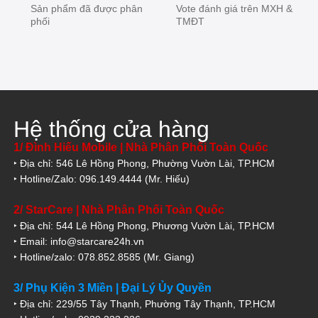
Sản phẩm đã được phân
Vote đánh giá trên MXH &
phối
TMĐT
Hệ thống cửa hàng
1/ Đình Hiếu Mobile | Nhà Phân Phối Toàn Quốc
‣ Địa chỉ: 546 Lê Hồng Phong, Phường Vườn Lài, TP.HCM
‣ Hotline/Zalo: 096.149.4444 (Mr. Hiếu)
2/ StarCare | Nhà Phân Phối Toàn Quốc
‣ Địa chỉ: 544 Lê Hồng Phong, Phương Vườn Lài, TP.HCM
‣ Email: info@starcare24h.vn
‣ Hotline/zalo: 078.852.8585 (Mr. Giang)
3/ Phụ Kiện 3 Miền | Đại Lý Ủy Quyền
‣ Địa chỉ: 229/55 Tây Thạnh, Phường Tây Thạnh, TP.HCM