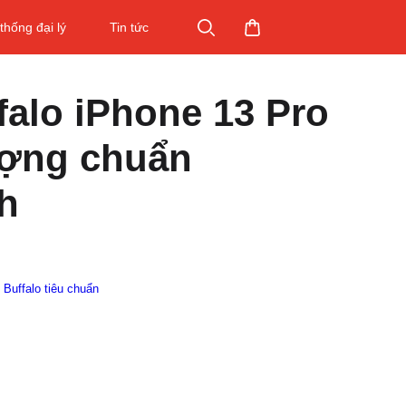
thống đại lý
Tin tức
falo iPhone 13 Pro
ượng chuẩn
h
l Buffalo tiêu chuẩn