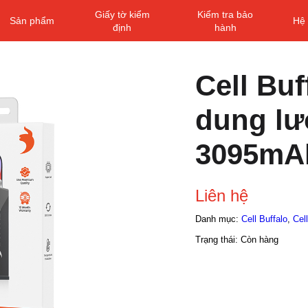
Giấy tờ kiểm
Kiểm tra bảo
Sản phẩm
Hệ 
định
hành
Cell Buf
dung l
3095mA
Liên hệ
Danh mục:
Cell Buffalo
,
Cel
Trạng thái:
Còn hàng