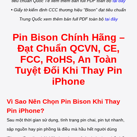
tiêu chuẩn Quốc Tế xem thêm bản full PDF toàn bộ
tại đây
• Giấy tờ kiểm định CCC thương hiệu “Bison” đạt tiêu chuẩn
Trung Quốc xem thêm bản full PDF toàn bộ
tại đây
Pin Bison Chính Hãng –
Đạt Chuẩn QCVN, CE,
FCC, RoHS, An Toàn
Tuyệt Đối Khi Thay Pin
iPhone
Vì Sao Nên Chọn Pin Bison Khi Thay
Pin iPhone?
Sau một thời gian sử dụng, tình trạng pin chai, pin tụt nhanh,
sập nguồn hay pin phồng là điều mà hầu hết người dùng