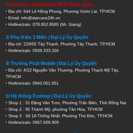
2/ StarCare | Nhà Phân Phối Toàn Quốc
‣ Địa chỉ: 544 Lê Hồng Phong, Phương Vườn Lài, TP.HCM
‣ Email: info@starcare24h.vn
‣ Hotline/zalo: 078.852.8585 (Mr. Giang)
3/ Phụ Kiện 3 Miền | Đại Lý Ủy Quyền
‣ Địa chỉ: 229/55 Tây Thạnh, Phường Tây Thạnh, TP.HCM
‣ Hotline/zalo: 0939.333.326
4/ Trường Phát Mobile | Đại Lý Ủy Quyền
‣ Địa chỉ: 4/22 Nguyễn Văn Thương, Phường Thạch Mỹ Tây,
TP.HCM
‣ Hotline/zalo: 0943.051.051
5/ Hệ thống Exshop | Đại Lý Ủy Quyền
‣ Shop 1 : 31 Đặng Văn Trơn, Phường Trấn Biên, Tỉnh Đồng Nai
‣ Shop 2 : 95 Thành Mỹ, phường Tân Hòa, TP.HCM
‣ Shop 3 : Số 1A Thống Nhất, Phường Thủ Đức, TP.HCM
‣ Hotline/zalo: 0967.609.909