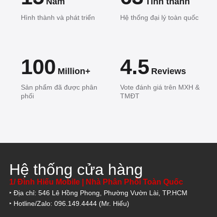
Năm
Tỉnh thành
Hình thành và phát triển
Hệ thống đại lý toàn quốc
100
4.5
Million+
Reviews
Sản phẩm đã được phân
Vote đánh giá trên MXH &
phối
TMĐT
Hệ thống cửa hàng
1/ Đình Hiếu Mobile | Nhà Phân Phối Toàn Quốc
‣ Địa chỉ: 546 Lê Hồng Phong, Phường Vườn Lài, TP.HCM
‣ Hotline/Zalo: 096.149.4444 (Mr. Hiếu)