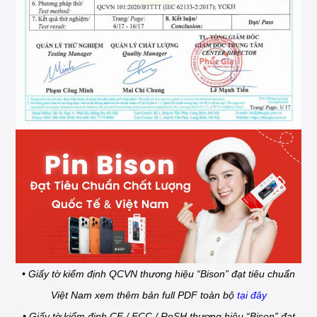
• Giấy tờ kiểm định QCVN thương hiệu “Bison” đạt tiêu chuẩn
Việt Nam xem thêm bản full PDF toàn bộ
tại đây
• Giấy tờ kiểm định CE / FCC / RoSH thương hiệu “Bison” đạt