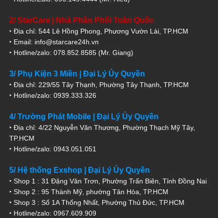
2/ StarCare | Nhà Phân Phối Toàn Quốc
‣ Địa chỉ: 544 Lê Hồng Phong, Phương Vườn Lài, TP.HCM
‣ Email: info@starcare24h.vn
‣ Hotline/zalo: 078.852.8585 (Mr. Giang)
3/ Phụ Kiện 3 Miền | Đại Lý Ủy Quyền
‣ Địa chỉ: 229/55 Tây Thạnh, Phường Tây Thạnh, TP.HCM
‣ Hotline/zalo: 0939.333.326
4/ Trường Phát Mobile | Đại Lý Ủy Quyền
‣ Địa chỉ: 4/22 Nguyễn Văn Thương, Phường Thạch Mỹ Tây,
TP.HCM
‣ Hotline/zalo: 0943.051.051
5/ Hệ thống Exshop | Đại Lý Ủy Quyền
‣ Shop 1 : 31 Đặng Văn Trơn, Phường Trấn Biên, Tỉnh Đồng Nai
‣ Shop 2 : 95 Thành Mỹ, phường Tân Hòa, TP.HCM
‣ Shop 3 : Số 1A Thống Nhất, Phường Thủ Đức, TP.HCM
‣ Hotline/zalo: 0967.609.909