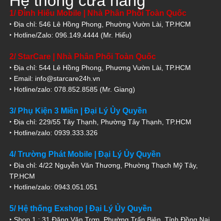
Hệ thống cửa hàng
1/ Đình Hiếu Mobile | Nhà Phân Phối Toàn Quốc
‣ Địa chỉ: 546 Lê Hồng Phong, Phường Vườn Lài, TP.HCM
‣ Hotline/Zalo: 096.149.4444 (Mr. Hiếu)
2/ StarCare | Nhà Phân Phối Toàn Quốc
‣ Địa chỉ: 544 Lê Hồng Phong, Phương Vườn Lài, TP.HCM
‣ Email: info@starcare24h.vn
‣ Hotline/zalo: 078.852.8585 (Mr. Giang)
3/ Phụ Kiện 3 Miền | Đại Lý Ủy Quyền
‣ Địa chỉ: 229/55 Tây Thạnh, Phường Tây Thạnh, TP.HCM
‣ Hotline/zalo: 0939.333.326
4/ Trường Phát Mobile | Đại Lý Ủy Quyền
‣ Địa chỉ: 4/22 Nguyễn Văn Thương, Phường Thạch Mỹ Tây,
TP.HCM
‣ Hotline/zalo: 0943.051.051
5/ Hệ thống Exshop | Đại Lý Ủy Quyền
‣ Shop 1 : 31 Đặng Văn Trơn, Phường Trấn Biên, Tỉnh Đồng Nai