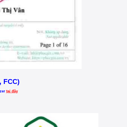
, FCC)
izer
tại đây