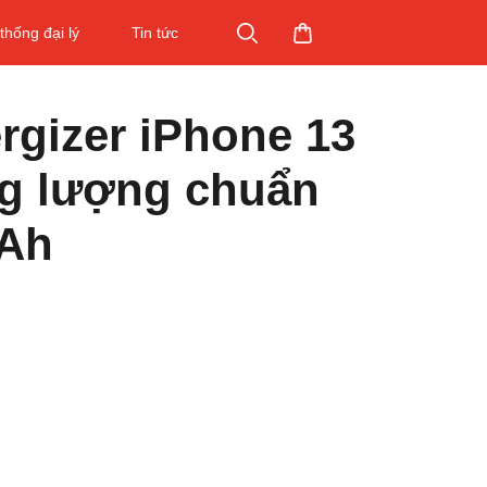
thống đại lý
Tin tức
rgizer iPhone 13
g lượng chuẩn
Ah