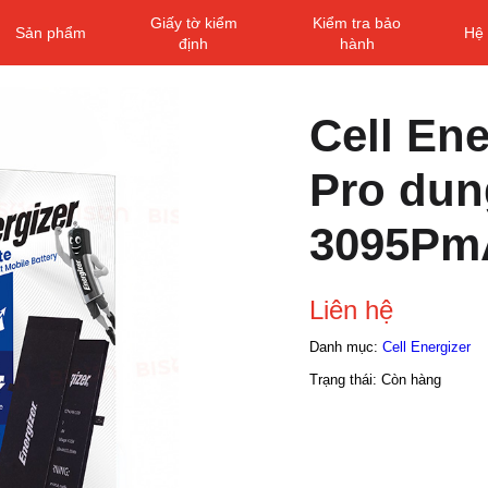
Giấy tờ kiểm
Kiểm tra bảo
Sản phẩm
Hệ 
định
hành
Cell Ene
Pro dun
3095Pm
Liên hệ
Danh mục:
Cell Energizer
Trạng thái:
Còn hàng