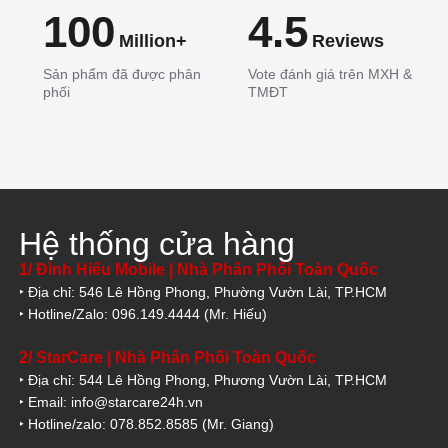
100
4.5
Million+
Reviews
Sản phẩm đã được phân
Vote đánh giá trên MXH &
phối
TMĐT
Hệ thống cửa hàng
1/ Đình Hiếu Mobile | Nhà Phân Phối Toàn Quốc
‣ Địa chỉ: 546 Lê Hồng Phong, Phường Vườn Lài, TP.HCM
‣ Hotline/Zalo: 096.149.4444 (Mr. Hiếu)
2/ StarCare | Nhà Phân Phối Toàn Quốc
‣ Địa chỉ: 544 Lê Hồng Phong, Phương Vườn Lài, TP.HCM
‣ Email: info@starcare24h.vn
‣ Hotline/zalo: 078.852.8585 (Mr. Giang)