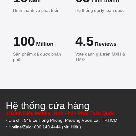
Năm
Tỉnh thành
Hình thành và phát triển
Hệ thống đại lý toàn quốc
100
4.5
Million+
Reviews
Sản phẩm đã được phân
Vote đánh giá trên MXH &
phối
TMĐT
Hệ thống cửa hàng
1/ Đình Hiếu Mobile | Nhà Phân Phối Toàn Quốc
‣ Địa chỉ: 546 Lê Hồng Phong, Phường Vườn Lài, TP.HCM
‣ Hotline/Zalo: 096.149.4444 (Mr. Hiếu)