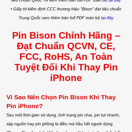
tiêu chuẩn Quốc Tế xem thêm bản full PDF toàn bộ
tại đây
• Giấy tờ kiểm định CCC thương hiệu “Bison” đạt tiêu chuẩn
Trung Quốc xem thêm bản full PDF toàn bộ
tại đây
Pin Bison Chính Hãng –
Đạt Chuẩn QCVN, CE,
FCC, RoHS, An Toàn
Tuyệt Đối Khi Thay Pin
iPhone
Vì Sao Nên Chọn Pin Bison Khi Thay
Pin iPhone?
Sau một thời gian sử dụng, tình trạng pin chai, pin tụt nhanh,
sập nguồn hay pin phồng là điều mà hầu hết người dùng