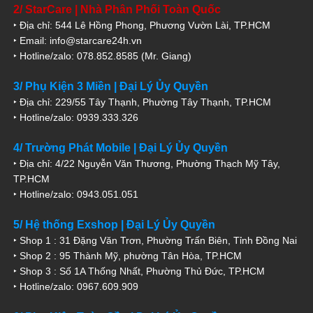
2/ StarCare | Nhà Phân Phối Toàn Quốc
‣ Địa chỉ: 544 Lê Hồng Phong, Phương Vườn Lài, TP.HCM
‣ Email: info@starcare24h.vn
‣ Hotline/zalo: 078.852.8585 (Mr. Giang)
3/ Phụ Kiện 3 Miền | Đại Lý Ủy Quyền
‣ Địa chỉ: 229/55 Tây Thạnh, Phường Tây Thạnh, TP.HCM
‣ Hotline/zalo: 0939.333.326
4/ Trường Phát Mobile | Đại Lý Ủy Quyền
‣ Địa chỉ: 4/22 Nguyễn Văn Thương, Phường Thạch Mỹ Tây,
TP.HCM
‣ Hotline/zalo: 0943.051.051
5/ Hệ thống Exshop | Đại Lý Ủy Quyền
‣ Shop 1 : 31 Đặng Văn Trơn, Phường Trấn Biên, Tỉnh Đồng Nai
‣ Shop 2 : 95 Thành Mỹ, phường Tân Hòa, TP.HCM
‣ Shop 3 : Số 1A Thống Nhất, Phường Thủ Đức, TP.HCM
‣ Hotline/zalo: 0967.609.909