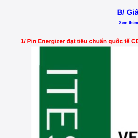
B/ Gi
Xem thêm 
1/ Pin Energizer đạt tiêu chuẩn quốc tế C