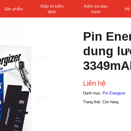
Giấy tờ kiểm
Kiểm tra bảo
Sản phẩm
Hệ 
định
hành
Pin Ene
dung l
3349mA
Liên hệ
Danh mục:
Pin Energizer
Trạng thái:
Còn hàng