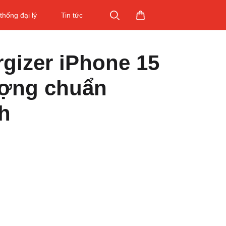
thống đại lý
Tin tức
rgizer iPhone 15
ượng chuẩn
h