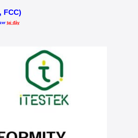
, FCC)
izer
tại đây