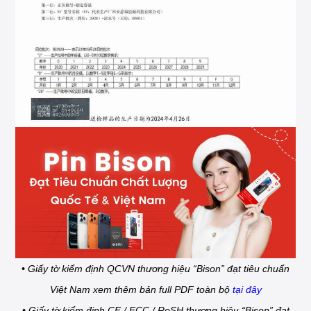
• Giấy tờ kiểm định QCVN thương hiệu “Bison” đạt tiêu chuẩn
Việt Nam xem thêm bản full PDF toàn bộ
tại đây
• Giấy tờ kiểm định CE / FCC / RoSH thương hiệu “Bison” đạt