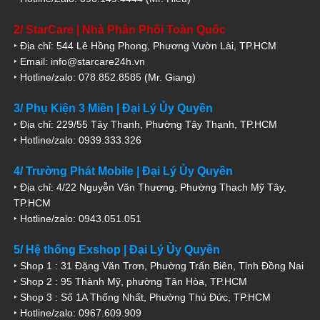
2/ StarCare | Nhà Phân Phối Toàn Quốc
‣ Địa chỉ: 544 Lê Hồng Phong, Phương Vườn Lài, TP.HCM
‣ Email: info@starcare24h.vn
‣ Hotline/zalo: 078.852.8585 (Mr. Giang)
3/ Phụ Kiện 3 Miền | Đại Lý Ủy Quyền
‣ Địa chỉ: 229/55 Tây Thạnh, Phường Tây Thạnh, TP.HCM
‣ Hotline/zalo: 0939.333.326
4/ Trường Phát Mobile | Đại Lý Ủy Quyền
‣ Địa chỉ: 4/22 Nguyễn Văn Thương, Phường Thạch Mỹ Tây,
TP.HCM
‣ Hotline/zalo: 0943.051.051
5/ Hệ thống Exshop | Đại Lý Ủy Quyền
‣ Shop 1 : 31 Đặng Văn Trơn, Phường Trấn Biên, Tỉnh Đồng Nai
‣ Shop 2 : 95 Thành Mỹ, phường Tân Hòa, TP.HCM
‣ Shop 3 : Số 1A Thống Nhất, Phường Thủ Đức, TP.HCM
‣ Hotline/zalo: 0967.609.909