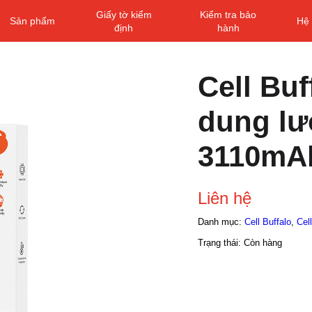
Giấy tờ kiểm
Kiểm tra bảo
Sản phẩm
Hệ 
định
hành
Cell Buf
dung l
3110mA
Liên hệ
Danh mục:
Cell Buffalo
,
Cel
Trạng thái:
Còn hàng