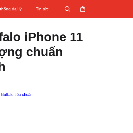
thống đại lý
Tin tức
falo iPhone 11
ượng chuẩn
h
l Buffalo tiêu chuẩn