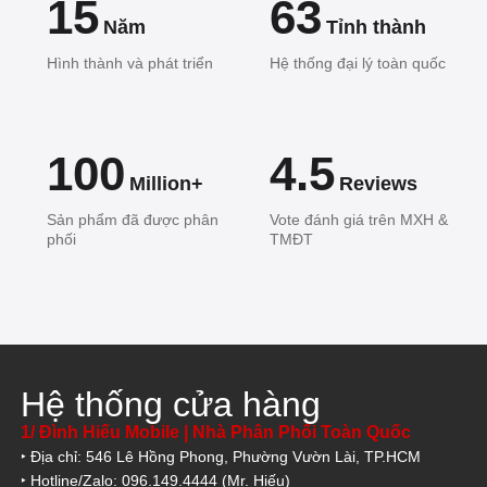
15
63
Năm
Tỉnh thành
Hình thành và phát triển
Hệ thống đại lý toàn quốc
100
4.5
Million+
Reviews
Sản phẩm đã được phân
Vote đánh giá trên MXH &
phối
TMĐT
Hệ thống cửa hàng
1/ Đình Hiếu Mobile | Nhà Phân Phối Toàn Quốc
‣ Địa chỉ: 546 Lê Hồng Phong, Phường Vườn Lài, TP.HCM
‣ Hotline/Zalo: 096.149.4444 (Mr. Hiếu)