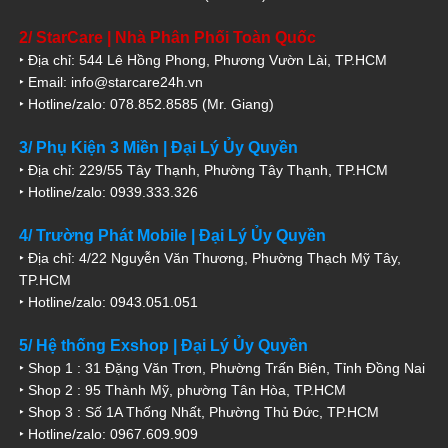
2/ StarCare | Nhà Phân Phối Toàn Quốc
‣ Địa chỉ: 544 Lê Hồng Phong, Phương Vườn Lài, TP.HCM
‣ Email: info@starcare24h.vn
‣ Hotline/zalo: 078.852.8585 (Mr. Giang)
3/ Phụ Kiện 3 Miền | Đại Lý Ủy Quyền
‣ Địa chỉ: 229/55 Tây Thạnh, Phường Tây Thạnh, TP.HCM
‣ Hotline/zalo: 0939.333.326
4/ Trường Phát Mobile | Đại Lý Ủy Quyền
‣ Địa chỉ: 4/22 Nguyễn Văn Thương, Phường Thạch Mỹ Tây,
TP.HCM
‣ Hotline/zalo: 0943.051.051
5/ Hệ thống Exshop | Đại Lý Ủy Quyền
‣ Shop 1 : 31 Đặng Văn Trơn, Phường Trấn Biên, Tỉnh Đồng Nai
‣ Shop 2 : 95 Thành Mỹ, phường Tân Hòa, TP.HCM
‣ Shop 3 : Số 1A Thống Nhất, Phường Thủ Đức, TP.HCM
‣ Hotline/zalo: 0967.609.909