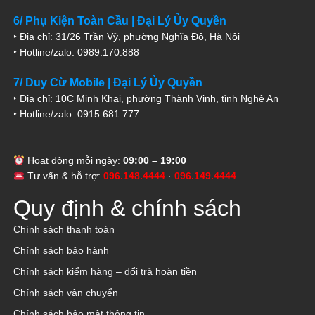
6/ Phụ Kiện Toàn Cầu | Đại Lý Ủy Quyền
‣ Địa chỉ: 31/26 Trần Vỹ, phường Nghĩa Đô, Hà Nội
‣ Hotline/zalo: 0989.170.888
7/ Duy Cừ Mobile | Đại Lý Ủy Quyền
‣ Địa chỉ: 10C Minh Khai, phường Thành Vinh, tỉnh Nghệ An
‣ Hotline/zalo: 0915.681.777
– – –
Hoạt động mỗi ngày:
09:00 – 19:00
Tư vấn & hỗ trợ:
096.148.4444
·
096.149.4444
Quy định & chính sách
Chính sách thanh toán
Chính sách bảo hành
Chính sách kiểm hàng – đổi trả hoàn tiền
Chính sách vận chuyển
Chính sách bảo mật thông tin