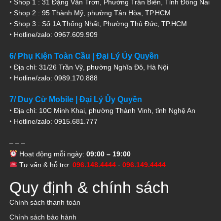
‣ Shop 1 : 31 Đặng Văn Trơn, Phường Trấn Biên, Tỉnh Đồng Nai
‣ Shop 2 : 95 Thành Mỹ, phường Tân Hòa, TP.HCM
‣ Shop 3 : Số 1A Thống Nhất, Phường Thủ Đức, TP.HCM
‣ Hotline/zalo: 0967.609.909
6/ Phụ Kiện Toàn Cầu | Đại Lý Ủy Quyền
‣ Địa chỉ: 31/26 Trần Vỹ, phường Nghĩa Đô, Hà Nội
‣ Hotline/zalo: 0989.170.888
7/ Duy Cừ Mobile | Đại Lý Ủy Quyền
‣ Địa chỉ: 10C Minh Khai, phường Thành Vinh, tỉnh Nghệ An
‣ Hotline/zalo: 0915.681.777
– – –
Hoạt động mỗi ngày:
09:00 – 19:00
Tư vấn & hỗ trợ:
096.148.4444
·
096.149.4444
Quy định & chính sách
Chính sách thanh toán
Chính sách bảo hành