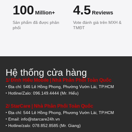
100
4.5
Million+
Reviews
Sản phẩm đã được phân
Vote đánh giá trên MXH &
phối
TMĐT
Hệ thống cửa hàng
1/ Đình Hiếu Mobile | Nhà Phân Phối Toàn Quốc
‣ Địa chỉ: 546 Lê Hồng Phong, Phường Vườn Lài, TP.HCM
‣ Hotline/Zalo: 096.149.4444 (Mr. Hiếu)
2/ StarCare | Nhà Phân Phối Toàn Quốc
‣ Địa chỉ: 544 Lê Hồng Phong, Phương Vườn Lài, TP.HCM
‣ Email: info@starcare24h.vn
‣ Hotline/zalo: 078.852.8585 (Mr. Giang)