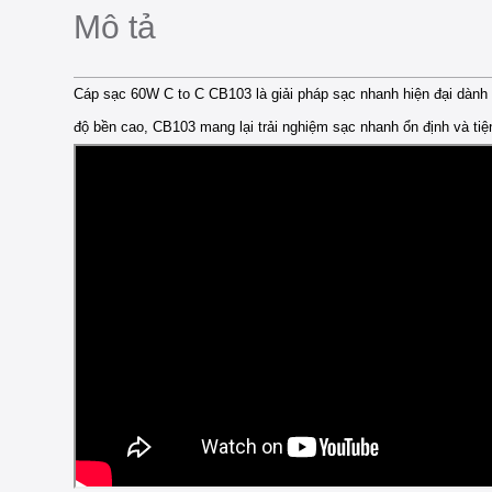
Mô tả
Cáp sạc 60W C to C CB103 là giải pháp sạc nhanh hiện đại dành
độ bền cao, CB103 mang lại trải nghiệm sạc nhanh ổn định và tiện