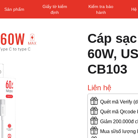
Giấy tờ kiểm
Kiểm tra bảo
Sản phẩm
Hệ 
định
hành
Cáp sạc
60W, USB
CB103
Liên hệ
Quét mã Verify (
Quét mã Qrcode k
Giảm 200.000đ ch
Mua sỉ/số lượng 