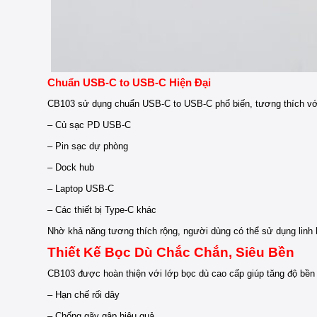
Chuẩn USB-C to USB-C Hiện Đại
CB103 sử dụng chuẩn USB-C to USB-C phổ biến, tương thích với 
– Củ sạc PD USB-C
– Pin sạc dự phòng
– Dock hub
– Laptop USB-C
– Các thiết bị Type-C khác
Nhờ khả năng tương thích rộng, người dùng có thể sử dụng linh 
Thiết Kế Bọc Dù Chắc Chắn, Siêu Bền
CB103 được hoàn thiện với lớp bọc dù cao cấp giúp tăng độ bền
– Hạn chế rối dây
– Chống gãy gập hiệu quả