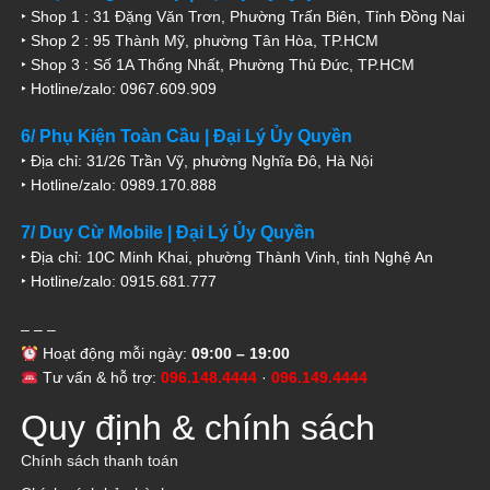
‣ Shop 1 : 31 Đặng Văn Trơn, Phường Trấn Biên, Tỉnh Đồng Nai
‣ Shop 2 : 95 Thành Mỹ, phường Tân Hòa, TP.HCM
‣ Shop 3 : Số 1A Thống Nhất, Phường Thủ Đức, TP.HCM
‣ Hotline/zalo: 0967.609.909
6/ Phụ Kiện Toàn Cầu | Đại Lý Ủy Quyền
‣ Địa chỉ: 31/26 Trần Vỹ, phường Nghĩa Đô, Hà Nội
‣ Hotline/zalo: 0989.170.888
7/ Duy Cừ Mobile | Đại Lý Ủy Quyền
‣ Địa chỉ: 10C Minh Khai, phường Thành Vinh, tỉnh Nghệ An
‣ Hotline/zalo: 0915.681.777
– – –
Hoạt động mỗi ngày:
09:00 – 19:00
Tư vấn & hỗ trợ:
096.148.4444
·
096.149.4444
Quy định & chính sách
Chính sách thanh toán