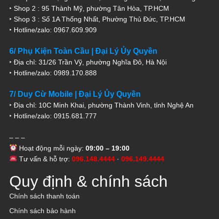
‣ Shop 2 : 95 Thành Mỹ, phường Tân Hòa, TP.HCM
‣ Shop 3 : Số 1A Thống Nhất, Phường Thủ Đức, TP.HCM
‣ Hotline/zalo: 0967.609.909
6/ Phụ Kiện Toàn Cầu | Đại Lý Ủy Quyền
‣ Địa chỉ: 31/26 Trần Vỹ, phường Nghĩa Đô, Hà Nội
‣ Hotline/zalo: 0989.170.888
7/ Duy Cừ Mobile | Đại Lý Ủy Quyền
‣ Địa chỉ: 10C Minh Khai, phường Thành Vinh, tỉnh Nghệ An
‣ Hotline/zalo: 0915.681.777
– – –
Hoạt động mỗi ngày:
09:00 – 19:00
Tư vấn & hỗ trợ:
096.148.4444
·
096.149.4444
Quy định & chính sách
Chính sách thanh toán
Chính sách bảo hành